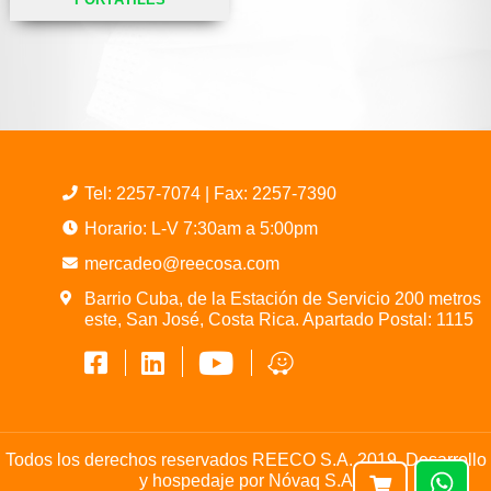
Tel:
2257-7074
| Fax: 2257-7390
Horario: L-V 7:30am a 5:00pm
mercadeo@reecosa.com
Barrio Cuba, de la Estación de Servicio 200 metros
este, San José, Costa Rica. Apartado Postal: 1115
Todos los derechos reservados REECO S.A. 2019. Desarrollo
y hospedaje por
Nóvaq S.A