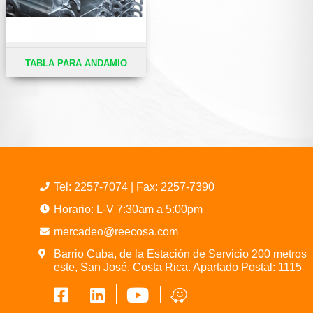
TABLA PARA ANDAMIO
Tel:
2257-7074
| Fax: 2257-7390
Horario: L-V 7:30am a 5:00pm
mercadeo@reecosa.com
Barrio Cuba, de la Estación de Servicio 200 metros
este, San José, Costa Rica. Apartado Postal: 1115