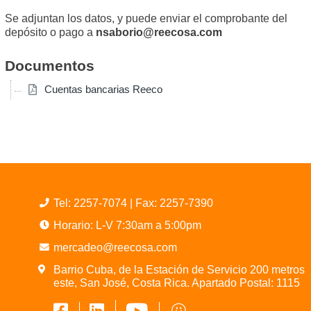
Se adjuntan los datos, y puede enviar el comprobante del
depósito o pago a
nsaborio@reecosa.com
Documentos
Cuentas bancarias Reeco
Tel:
2257-7074
| Fax: 2257-7390
Horario: L-V 7:30am a 5:00pm
mercadeo@reecosa.com
Barrio Cuba, de la Estación de Servicio 200 metros
este, San José, Costa Rica. Apartado Postal: 1115