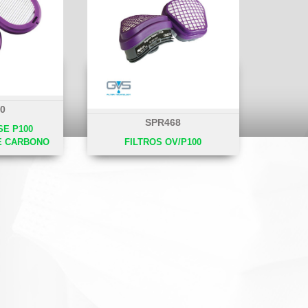
0
SPR468
SE P100
E CARBONO
FILTROS OV/P100