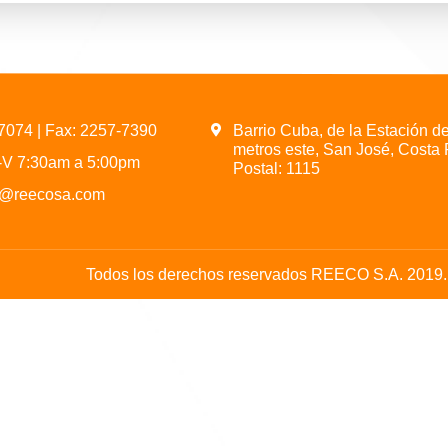
-7074
| Fax: 2257-7390
Barrio Cuba, de la Estación d
metros este, San José, Costa 
L-V 7:30am a 5:00pm
Postal: 1115
@reecosa.com
Todos los derechos reservados REECO S.A. 2019. 