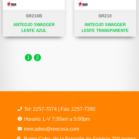
SR218B
SR210
ANTEOJO SWAGGER
ANTEOJO SWAGGER
LENTE AZUL
LENTE TRANSPARENTE
1
2
Tel:
2257-7074
| Fax: 2257-7390
Horario: L-V 7:30am a 5:00pm
mercadeo@reecosa.com
Barrio Cuba, de la Estación de Servicio 200 metros