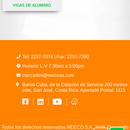
VIGAS DE ALUMINIO
Tel:
2257-7074
| Fax: 2257-7390
Horario: L-V 7:30am a 5:00pm
mercadeo@reecosa.com
Barrio Cuba, de la Estación de Servicio 200 metros
este, San José, Costa Rica. Apartado Postal: 1115
Todos los derechos reservados REECO S.A. 2019. Desarrollo