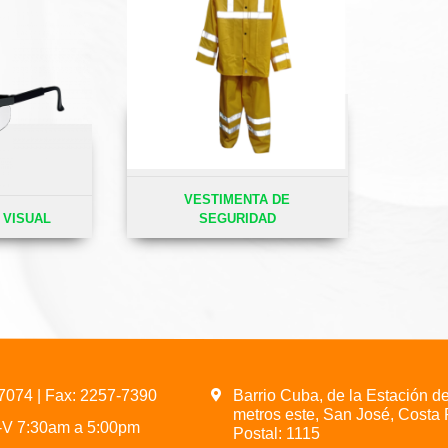
VESTIMENTA DE
 VISUAL
SEGURIDAD
-7074
| Fax: 2257-7390
Barrio Cuba, de la Estación d
metros este, San José, Costa 
L-V 7:30am a 5:00pm
Postal: 1115