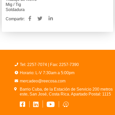
Mig / Tig
Soldadura
Compartir:
Tel:
2257-7074
| Fax: 2257-7390
Horario: L-V 7:30am a 5:00pm
mercadeo@reecosa.com
Barrio Cuba, de la Estación de Servicio 200 metros
este, San José, Costa Rica. Apartado Postal: 1115