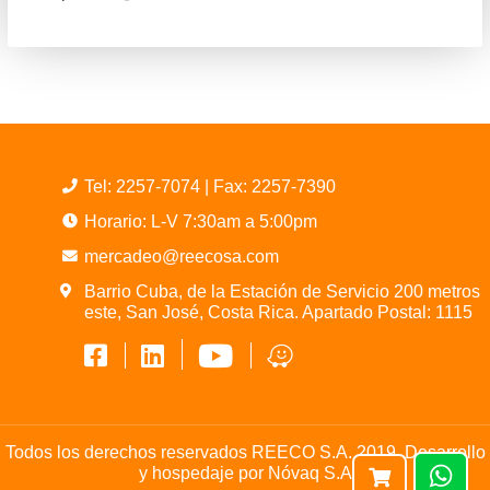
Tel:
2257-7074
| Fax: 2257-7390
Horario: L-V 7:30am a 5:00pm
mercadeo@reecosa.com
Barrio Cuba, de la Estación de Servicio 200 metros
este, San José, Costa Rica. Apartado Postal: 1115
Todos los derechos reservados REECO S.A. 2019. Desarrollo
y hospedaje por
Nóvaq S.A